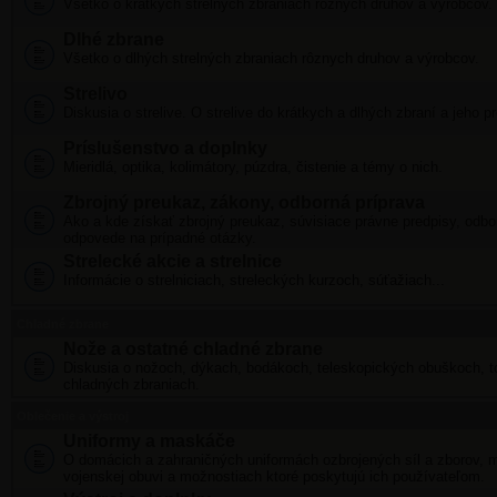
Všetko o krátkych strelných zbraniach rôznych druhov a výrobcov.
Dlhé zbrane
Všetko o dlhých strelných zbraniach rôznych druhov a výrobcov.
Strelivo
Diskusia o strelive. O strelive do krátkych a dlhých zbraní a jeho pr
Príslušenstvo a doplnky
Mieridlá, optika, kolimátory, púzdra, čistenie a témy o nich.
Zbrojný preukaz, zákony, odborná príprava
Ako a kde získať zbrojný preukaz, súvisiace právne predpisy, odbo
odpovede na prípadné otázky.
Strelecké akcie a strelnice
Informácie o strelniciach, streleckých kurzoch, súťažiach...
Chladné zbrane
Nože a ostatné chladné zbrane
Diskusia o nožoch, dýkach, bodákoch, teleskopických obuškoch, t
chladných zbraniach.
Oblečenie a výstroj
Uniformy a maskáče
O domácich a zahraničných uniformách ozbrojených síl a zborov,
vojenskej obuvi a možnostiach ktoré poskytujú ich používateľom.