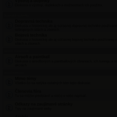
Výstroj a doplnky
Diskusia o výstroji, doplnkoch a možnostiach ich použitia.
Vojenská technika
Dopravná technika
Diskusia o historickej ale aj súčasnej dopravnej technike používane
ozbrojených silách a zboroch.
Bojová technika
Diskusia o historickej ale aj súčasnej bojovej technike používanej 
silách a zboroch.
Airsoft a paintball
Airsoft a paintball
Diskusia o airsoftových a paintballových zbraniach, ich tuningu a s
akciách.
Voľná diskusia
Mimo témy
Všetko čo sa netýka ostatných tém tejto diskusie.
Členovia fóra
Tu sa môžte predstaviť a niečo o sebe napísať.
Odkazy na zaujímavé stránky
Tipy na zaujímavé weby.
Archív