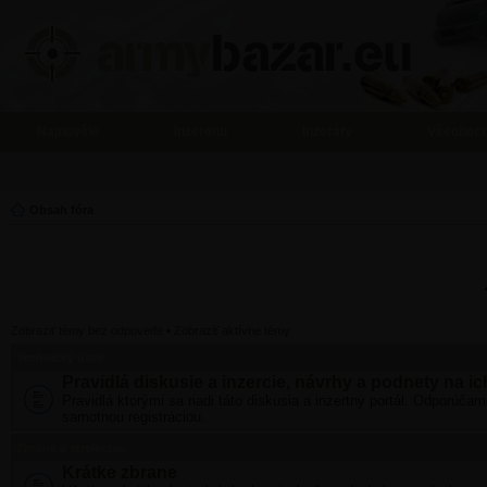
Najnovšie
Inzerenti
Inzeráty
Všeobecn
Obsah fóra
Zobraziť témy bez odpovede
•
Zobraziť aktívne témy
Technický úsek
Pravidlá diskusie a inzercie, návrhy a podnety na ic
Pravidlá ktorými sa riadi táto diskusia a inzertný portál. Odporúčam
samotnou registráciou.
Zbrane a strelectvo
Krátke zbrane